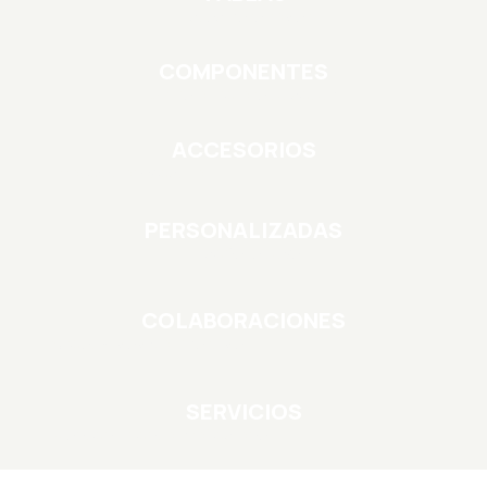
Listas para rodar
COMPONENTES
Arma o mejora tu setup
ACCESORIOS
Protección y estilo
PERSONALIZADAS
Diseña la tuya
COLABORACIONES
Creatividad compartida
SERVICIOS
Mantenimiento profesional