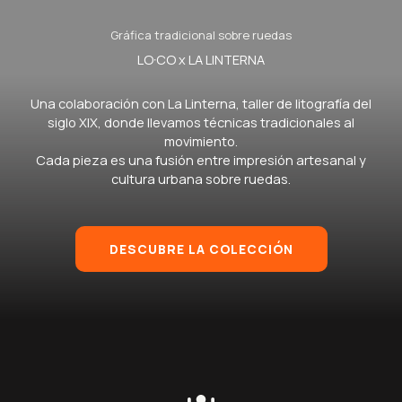
Gráfica tradicional sobre ruedas
LO·CO x LA LINTERNA
Una colaboración con La Linterna, taller de litografía del
siglo XIX, donde llevamos técnicas tradicionales al
movimiento.
Cada pieza es una fusión entre impresión artesanal y
cultura urbana sobre ruedas.
DESCUBRE LA COLECCIÓN