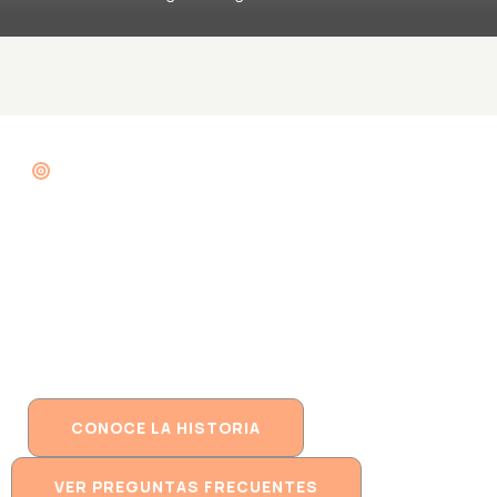
Campeón Nacional
Más de 20 años de experiencia
Diseñador industrial
Especializado en Guadua
Empresario desde 2010
CONOCE LA HISTORIA
VER PREGUNTAS FRECUENTES