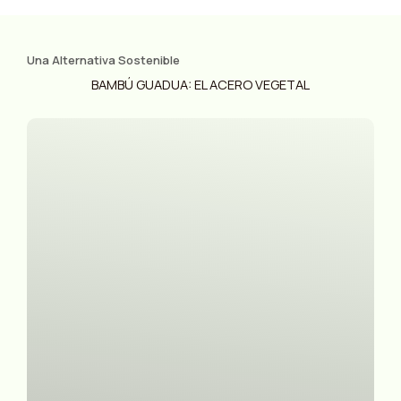
Una Alternativa Sostenible
BAMBÚ GUADUA: EL ACERO VEGETAL
Previous
Next
slide
slide