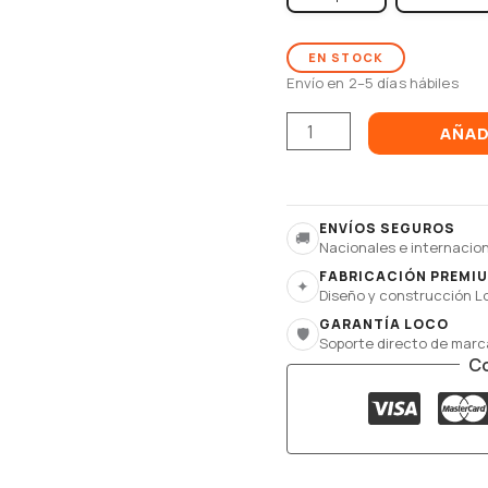
EN STOCK
Envío en 2–5 días hábiles
AÑAD
ENVÍOS SEGUROS
🚚
Nacionales e internacio
FABRICACIÓN PREMI
✦
Diseño y construcción 
GARANTÍA LOCO
🛡
Soporte directo de marc
C