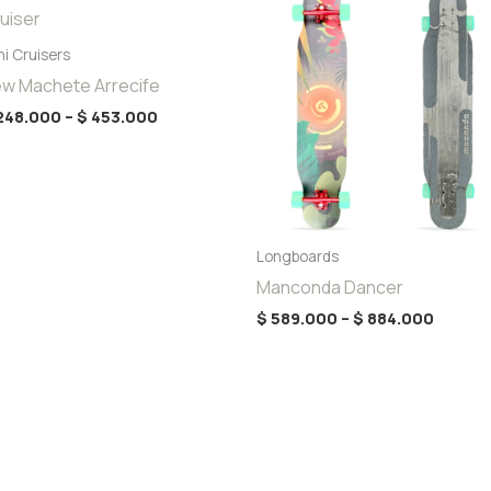
range:
range:
$ 248.000
$ 589.
through
throug
ni Cruisers
$ 453.000
$ 884.
w Machete Arrecife
248.000
–
$
453.000
Longboards
Manconda Dancer
$
589.000
–
$
884.000