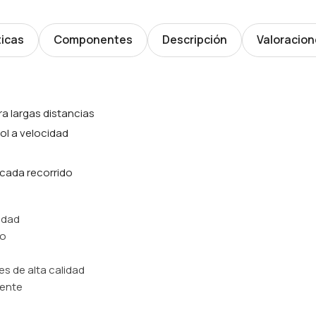
ticas
Componentes
Descripción
Valoracion
 largas distancias
ol a velocidad
 cada recorrido
idad
so
s de alta calidad
tente