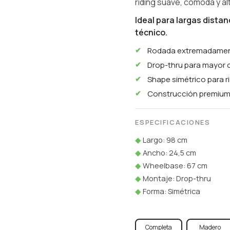
riding suave, cómoda y a
Ideal para largas distan
técnico.
Rodada extremadament
Drop-thru para mayor 
Shape simétrico para ri
Construcción premium
ESPECIFICACIONES
◆
Largo: 98 cm
◆
Ancho: 24,5 cm
◆
Wheelbase: 67 cm
◆
Montaje: Drop-thru
◆
Forma: Simétrica
Completa
Madero