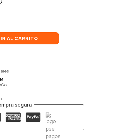
IR AL CARRITO
nales
UM
LoCo
a
ompra segura