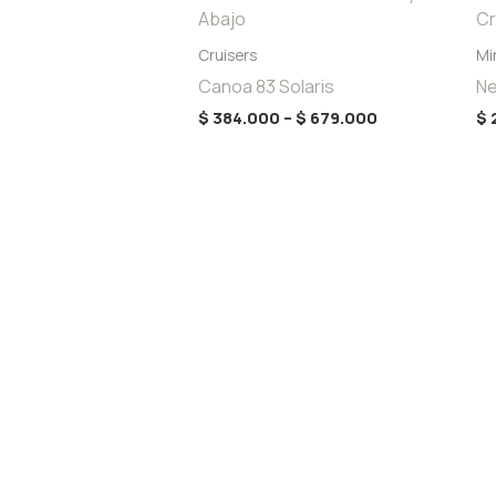
range:
$ 384.000
through
Cruisers
Mi
$ 679.000
Canoa 83 Solaris
Ne
$
384.000
–
$
679.000
$