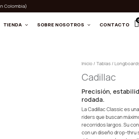
 en Colombia)
10% OFF por tu primera compra
TIENDA
SOBRE NOSOTROS
CONTACTO
Cadillac
Inicio
/
Tablas
/
Longboard
cantidad
Cadillac
Precisión, estabili
rodada.
La Cadillac Classic es u
riders que buscan máximo 
recorridos largos. Su c
con un diseño drop-thru 