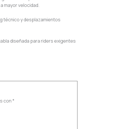
 a mayor velocidad.
ing técnico y desplazamientos
abla diseñada para riders exigentes
os con
*