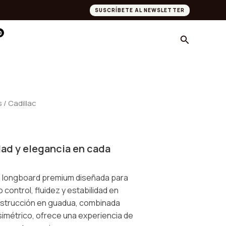
through
SUSCRÍBETE AL NEWSLETTER
$ 791.000
Yo Quiero!
0
Buscar
s
/ Cadillac
dad y elegancia en cada
na longboard premium diseñada para
control, fluidez y estabilidad en
onstrucción en guadua, combinada
simétrico, ofrece una experiencia de