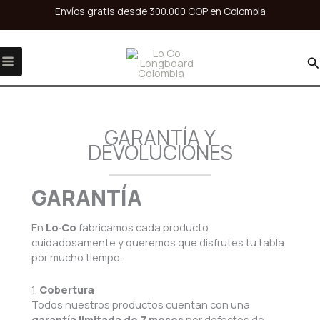
Ir
Envíos gratis desde 300.000 COP en Colombia
al
10% OFF por tu primera compra
Yo Quiero!
contenido
B
GARANTÍA Y
DEVOLUCIONES
GARANTÍA
En
Lo·Co
fabricamos cada producto
cuidadosamente y queremos que disfrutes tu tabla
por mucho tiempo.
1.
Cobertura
Todos nuestros productos cuentan con una
garantía limitada de 7 meses
por defectos de