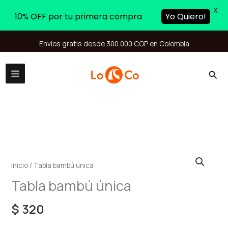
X
10% OFF por tu primera compra
Yo Quiero!
Ir
Envíos gratis desde 300.000 COP en Colombia
al
contenido
Busc
Tabla
bambú
Inicio
/ Tabla bambú única
única
Tabla bambú única
cantidad
$
320